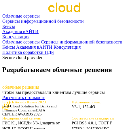
Облачные сервисы
Сервисы информационной безопасности
Кейсы
Академия вАЙТИ
Консультация
Облачные сервисы
Сервисы информационной безопасности
Кейсы
Академия вАЙТИ
Консультация
Политика обработки ПДн
Secure cloud provider
Разрабатываем облачные решения
разрабаты
ваем
облачные решения
чтобы вы предоставляли клиентам лучшие сервисы
Рассчитать стоимость
Fintech Awards Russia 2023
Публичное облако
Best Cloud Solution for Banks
and
УЗ-1, 152-ФЗ
Insurance Companies
DATA
CENTER AWARDS 2025
Изолированный сегмент
Соответствие стандартам
ГИС К1, ИСПДн УЗ-1,
защита от
PCI DSS 4.0.1, ГОСТ Р
НСД 1Г, ИСОП II класса
57580.1-2017
ISO/IEC