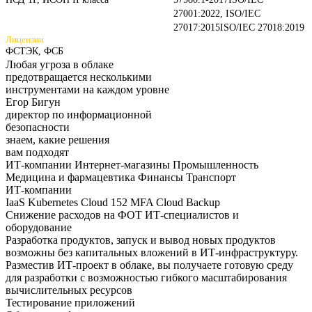
27001:2022, ISO/IEC
27017:2015
ISO/IEC 27018:2019
Лицензии
ФСТЭК, ФСБ
Любая угроза в облаке
предотвращается несколькими
инструментами на каждом
уровне
Егор Бигун
директор по информационной
безопасности
знаем,
какие
решения
вам подходят
ИТ-компании
Интернет-магазины
Промышленность
Медицина и фармацевтика
Финансы
Транспорт
ИТ-компании
IaaS
Kubernetes
Cloud 152
MFA
Cloud Backup
Снижение расходов на ФОТ ИТ-специалистов и
оборудование
Разработка продуктов, запуск и вывод новых продуктов
возможны без капитальных вложений в ИТ-инфраструктуру.
Разместив ИТ-проект в облаке, вы получаете готовую среду
для разработки с возможностью гибкого масштабирования
вычислительных ресурсов
Тестирование приложений