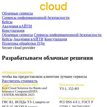
Облачные сервисы
Сервисы информационной безопасности
Кейсы
Академия вАЙТИ
Консультация
Облачные сервисы
Сервисы информационной безопасности
Кейсы
Академия вАЙТИ
Консультация
Политика обработки ПДн
Secure cloud provider
Разрабатываем облачные решения
разрабаты
ваем
облачные решения
чтобы вы предоставляли клиентам лучшие сервисы
Рассчитать стоимость
Fintech Awards Russia 2023
Публичное облако
Best Cloud Solution for Banks
and
УЗ-1, 152-ФЗ
Insurance Companies
DATA
CENTER AWARDS 2025
Изолированный сегмент
Соответствие стандартам
ГИС К1, ИСПДн УЗ-1,
защита от
PCI DSS 4.0.1, ГОСТ Р
НСД 1Г, ИСОП II класса
57580.1-2017
ISO/IEC