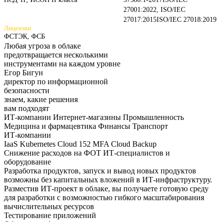
27001:2022, ISO/IEC
27017:2015
ISO/IEC 27018:2019
Лицензии
ФСТЭК, ФСБ
Любая угроза в облаке
предотвращается несколькими
инструментами на каждом
уровне
Егор Бигун
директор по информационной
безопасности
знаем,
какие
решения
вам подходят
ИТ-компании
Интернет-магазины
Промышленность
Медицина и фармацевтика
Финансы
Транспорт
ИТ-компании
IaaS
Kubernetes
Cloud 152
MFA
Cloud Backup
Снижение расходов на ФОТ ИТ-специалистов и
оборудование
Разработка продуктов, запуск и вывод новых продуктов
возможны без капитальных вложений в ИТ-инфраструктуру.
Разместив ИТ-проект в облаке, вы получаете готовую среду
для разработки с возможностью гибкого масштабирования
вычислительных ресурсов
Тестирование приложений