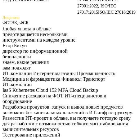
27001:2022, ISO/IEC
27017:2015
ISO/IEC 27018:2019
Лицензии
ФСТЭК, ФСБ
Любая угроза в облаке
предотвращается несколькими
инструментами на каждом
уровне
Егор Бигун
директор по информационной
безопасности
знаем,
какие
решения
вам подходят
ИТ-компании
Интернет-магазины
Промышленность
Медицина и фармацевтика
Финансы
Транспорт
ИТ-компании
IaaS
Kubernetes
Cloud 152
MFA
Cloud Backup
Снижение расходов на ФОТ ИТ-специалистов и
оборудование
Разработка продуктов, запуск и вывод новых продуктов
возможны без капитальных вложений в ИТ-инфраструктуру.
Разместив ИТ-проект в облаке, вы получаете готовую среду
для разработки с возможностью гибкого масштабирования
вычислительных ресурсов
Тестирование приложений