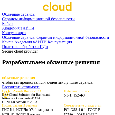
Облачные сервисы
Сервисы информационной безопасности
Кейсы
Академия вАЙТИ
Консультация
Облачные сервисы
Сервисы информационной безопасности
Кейсы
Академия вАЙТИ
Консультация
Политика обработки ПДн
Secure cloud provider
Разрабатываем облачные решения
разрабаты
ваем
облачные решения
чтобы вы предоставляли клиентам лучшие сервисы
Рассчитать стоимость
Fintech Awards Russia 2023
Публичное облако
Best Cloud Solution for Banks
and
УЗ-1, 152-ФЗ
Insurance Companies
DATA
CENTER AWARDS 2025
Изолированный сегмент
Соответствие стандартам
ГИС К1, ИСПДн УЗ-1,
защита от
PCI DSS 4.0.1, ГОСТ Р
НСД 1Г, ИСОП II класса
57580.1-2017
ISO/IEC