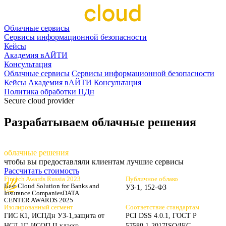
Облачные сервисы
Сервисы информационной безопасности
Кейсы
Академия вАЙТИ
Консультация
Облачные сервисы
Сервисы информационной безопасности
Кейсы
Академия вАЙТИ
Консультация
Политика обработки ПДн
Secure cloud provider
Разрабатываем облачные решения
разрабаты
ваем
облачные решения
чтобы вы предоставляли клиентам лучшие сервисы
Рассчитать стоимость
Fintech Awards Russia 2023
Публичное облако
Best Cloud Solution for Banks
and
УЗ-1, 152-ФЗ
Insurance Companies
DATA
CENTER AWARDS 2025
Изолированный сегмент
Соответствие стандартам
ГИС К1, ИСПДн УЗ-1,
защита от
PCI DSS 4.0.1, ГОСТ Р
НСД 1Г, ИСОП II класса
57580.1-2017
ISO/IEC