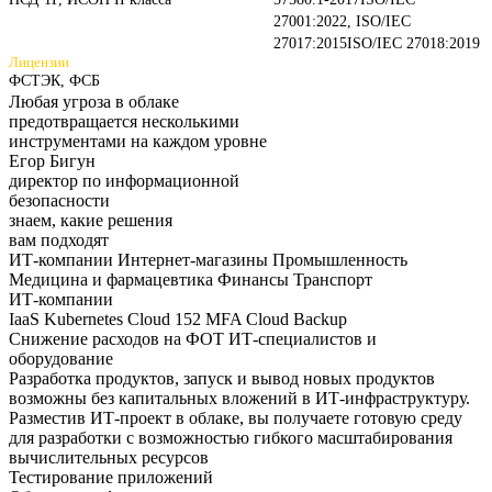
27001:2022, ISO/IEC
27017:2015
ISO/IEC 27018:2019
Лицензии
ФСТЭК, ФСБ
Любая угроза в облаке
предотвращается несколькими
инструментами на каждом
уровне
Егор Бигун
директор по информационной
безопасности
знаем,
какие
решения
вам подходят
ИТ-компании
Интернет-магазины
Промышленность
Медицина и фармацевтика
Финансы
Транспорт
ИТ-компании
IaaS
Kubernetes
Cloud 152
MFA
Cloud Backup
Снижение расходов на ФОТ ИТ-специалистов и
оборудование
Разработка продуктов, запуск и вывод новых продуктов
возможны без капитальных вложений в ИТ-инфраструктуру.
Разместив ИТ-проект в облаке, вы получаете готовую среду
для разработки с возможностью гибкого масштабирования
вычислительных ресурсов
Тестирование приложений