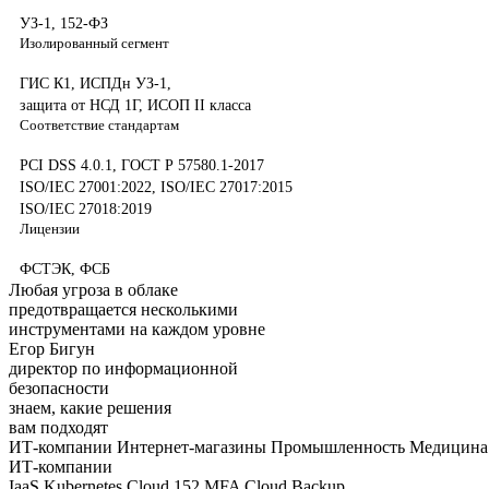
УЗ-1, 152-ФЗ
Изолированный сегмент
ГИС К1, ИСПДн УЗ-1,
защита от НСД 1Г, ИСОП II класса
Соответствие стандартам
PCI DSS 4.0.1, ГОСТ Р 57580.1-2017
ISO/IEC 27001:2022, ISO/IEC 27017:2015
ISO/IEC 27018:2019
Лицензии
ФСТЭК, ФСБ
Любая угроза в облаке
предотвращается несколькими
инструментами на каждом
уровне
Егор Бигун
директор по информационной
безопасности
знаем,
какие
решения
вам подходят
ИТ-компании
Интернет-магазины
Промышленность
Медицина 
ИТ-компании
IaaS
Kubernetes
Cloud 152
MFA
Cloud Backup