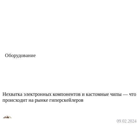
Оборудование
Нехватка электронных компонентов и
кастомные чипы — что происходит на
рынке гиперскейлеров
Нехватка электронных компонентов и кастомные чипы — что
происходит на рынке гиперскейлеров
Екатерина Юдина
09.02.2024