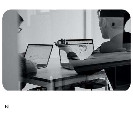
BI
BI по-русски: что умеют BI-решения,
доступные отечественному бизнесу