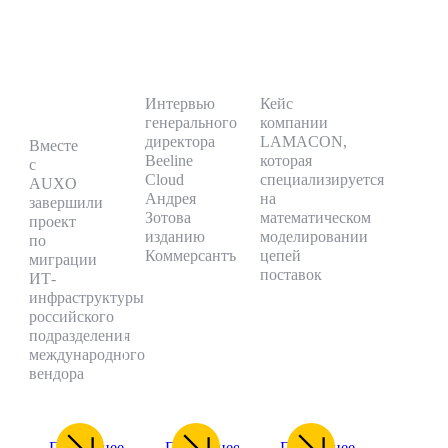
хранилище
между
LAMACON
для
моделями
ГУРУ
архивных
потребления»
2.0
данных
Интервью
Кейс
бизнеса
генерального
компании
директора
LAMACON,
Вместе
Beeline
которая
с
Cloud
специализируется
AUXO
Андрея
на
завершили
Зотова
математическом
проект
изданию
моделировании
по
Коммерсантъ
цепей
миграции
поставок
ИТ-
инфраструктуры
российского
подразделения
международного
вендора
Подробнее
Подробнее
Подробнее