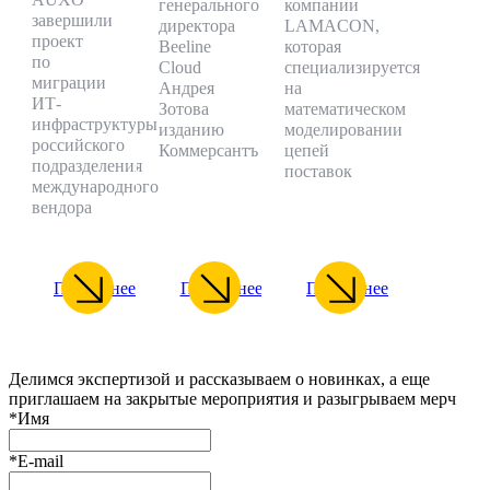
генерального
компании
завершили
директора
LAMACON,
проект
Beeline
которая
по
Cloud
специализируется
миграции
Андрея
на
ИТ-
Зотова
математическом
инфраструктуры
изданию
моделировании
российского
Коммерсантъ
цепей
подразделения
поставок
международного
вендора
Подробнее
Подробнее
Подробнее
Делимся экспертизой и рассказываем о новинках, а еще
приглашаем на закрытые мероприятия и разыгрываем мерч
*
Имя
*
E-mail