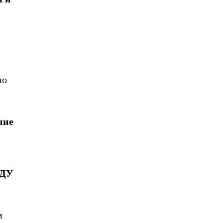
по
ние
ДУ
и