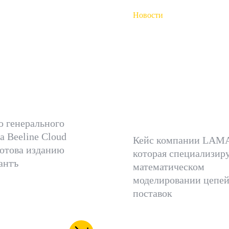
Новости
куренция
Обеспечили
ня не между
отказоустой
айдерами, а
облачную ср
у моделями
для платфо
ебления»
LAMACON Г
2.0
 генерального
а Beeline Cloud
Кейс компании LAM
отова изданию
которая специализиру
антъ
математическом
моделировании цепе
поставок