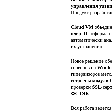
управления уязв
Продукт разработа
Cloud VM
объедин
ядер
. Платформа 
автоматически ана
их устранению.
Новое решение об
серверов на
Windo
гипервизоров мет
встроены
модули 
проверки
SSL-сер
ФСТЭК
.
Вся работа ведется