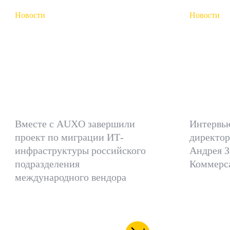
Новости
Новости
Запустили
«Кон
холодное S3-
сегод
хранилище для
пров
архивных данных
межд
бизнеса
потр
Вместе с AUXO завершили
Интервью
проект по миграции ИТ-
директор
инфраструктуры российского
Андрея З
подразделения
Коммерс
международного вендора