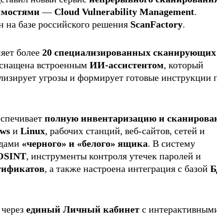
имостями
—
Cloud Vulnerability Management
.
н на базе российского решения
ScanFactory
.
яет более
20 специализированных сканирующих
оснащена встроенным
ИИ-ассистентом
, который
лизирует угрозы и формирует готовые инструкции 
еспечивает
полную инвентаризацию и сканирова
ws
и
Linux
, рабочих станций, веб-сайтов, сетей и
одами
«черного» и «белого» ящика
. В систему
OSINT
, инструменты контроля утечек паролей и
тификатов
, а также настроена интеграция с базой
Б
 через
единый Личный кабинет
с интерактивным