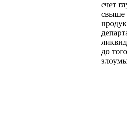
счет г
свыше 
продук
департ
ликвид
до тог
злоум