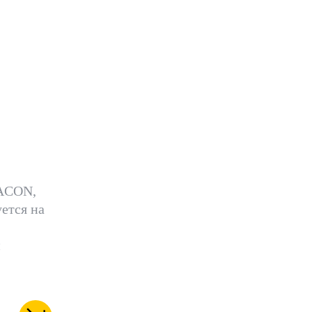
чивую
еду
рмы
УРУ
ACON,
ется на
й