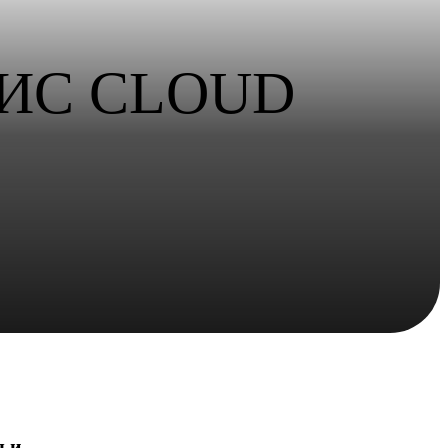
ИС CLOUD
я и