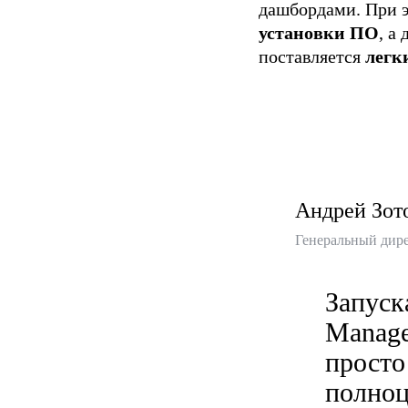
дашбордами. При 
установки ПО
, а
поставляется
легк
Андрей Зот
Генеральный дире
Запуска
Manage
просто
полноц