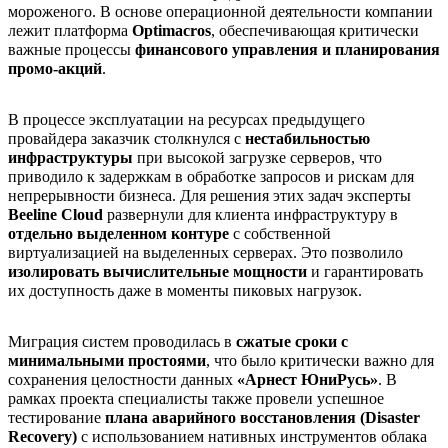
мороженого. В основе операционной деятельности компании
лежит платформа
Optimacros
, обеспечивающая критически
важные процессы
финансового управления и планирования
промо-акций
.
В процессе эксплуатации на ресурсах предыдущего
провайдера заказчик столкнулся с
нестабильностью
инфраструктуры
при высокой загрузке серверов, что
приводило к задержкам в обработке запросов и рискам для
непрерывности бизнеса. Для решения этих задач эксперты
Beeline Cloud
развернули для клиента инфраструктуру в
отдельно выделенном контуре
с собственной
виртуализацией на выделенных серверах. Это позволило
изолировать вычислительные мощности
и гарантировать
их доступность даже в моменты пиковых нагрузок.
Миграция систем проводилась в
сжатые сроки с
минимальными простоями
, что было критически важно для
сохранения целостности данных
«Арнест ЮниРусь»
. В
рамках проекта специалисты также провели успешное
тестирование
плана аварийного восстановления (Disaster
Recovery)
с использованием нативных инструментов облака