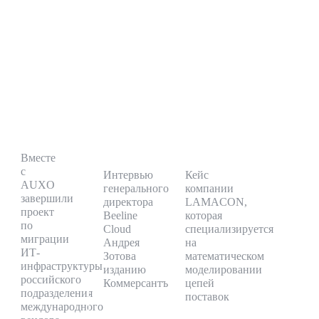
Запустили
«Конкуренция
Обеспечили
холодное
сегодня
отказоустойчивую
S3-
не
облачную
хранилище
между
среду
для
провайдерами,
для
архивных
а
платформы
данных
между
LAMACON
бизнеса
моделями
ГУРУ
потребления»
2.0
Вместе
с
Интервью
Кейс
AUXO
генерального
компании
завершили
директора
LAMACON,
проект
Beeline
которая
по
Cloud
специализируется
миграции
Андрея
на
ИТ-
Зотова
математическом
инфраструктуры
изданию
моделировании
российского
Коммерсантъ
цепей
подразделения
поставок
международного