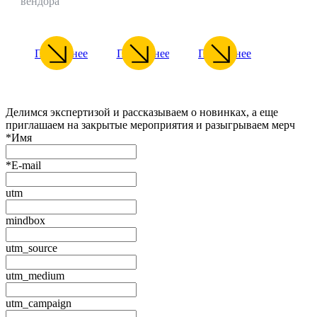
вендора
Подробнее
Подробнее
Подробнее
Делимся экспертизой и рассказываем о новинках, а еще
приглашаем на закрытые мероприятия и разыгрываем мерч
*
Имя
*
E-mail
utm
mindbox
utm_source
utm_medium
utm_campaign