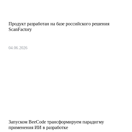
Представили новый сервис Cloud VM
Продукт разработан на базе российского решения
ScanFactory
04.06.2026
Запустили платформу для
автоматизации всего цикла
разработки ПО
Запуском BeeCode трансформируем парадигму
применения ИИ в разработке