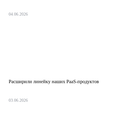
04.06.2026
Запустили сервис Apache Kafka для
бизнеса
Расширили линейку наших PaaS-продуктов
03.06.2026