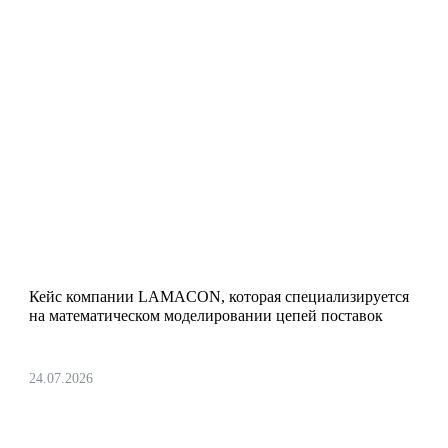
Обеспечили отказоустойчивую
облачную среду для платформы
LAMACON ГУРУ 2.0
Кейс компании LAMACON, которая специализируется
на математическом моделировании цепей поставок
24.07.2026