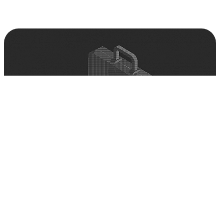
Запустили холодное S3-хранилище
для архивных данных бизнеса