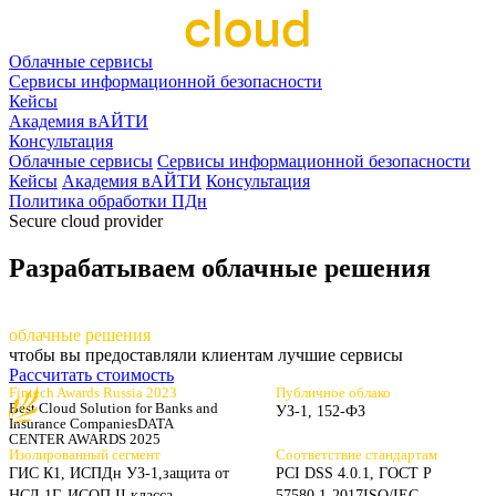
Облачные сервисы
Сервисы информационной безопасности
Кейсы
Академия вАЙТИ
Консультация
Облачные сервисы
Сервисы информационной безопасности
Кейсы
Академия вАЙТИ
Консультация
Политика обработки ПДн
Secure cloud provider
Разрабатываем облачные решения
разрабаты
ваем
облачные решения
чтобы вы предоставляли клиентам лучшие сервисы
Рассчитать стоимость
Fintech Awards Russia 2023
Публичное облако
Best Cloud Solution for Banks
and
УЗ-1, 152-ФЗ
Insurance Companies
DATA
CENTER AWARDS 2025
Изолированный сегмент
Соответствие стандартам
ГИС К1, ИСПДн УЗ-1,
защита от
PCI DSS 4.0.1, ГОСТ Р
НСД 1Г, ИСОП II класса
57580.1-2017
ISO/IEC