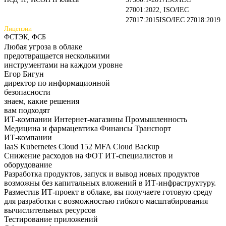
27001:2022, ISO/IEC
27017:2015
ISO/IEC 27018:2019
Лицензии
ФСТЭК, ФСБ
Любая угроза в облаке
предотвращается несколькими
инструментами на каждом
уровне
Егор Бигун
директор по информационной
безопасности
знаем,
какие
решения
вам подходят
ИТ-компании
Интернет-магазины
Промышленность
Медицина и фармацевтика
Финансы
Транспорт
ИТ-компании
IaaS
Kubernetes
Cloud 152
MFA
Cloud Backup
Снижение расходов на ФОТ ИТ-специалистов и
оборудование
Разработка продуктов, запуск и вывод новых продуктов
возможны без капитальных вложений в ИТ-инфраструктуру.
Разместив ИТ-проект в облаке, вы получаете готовую среду
для разработки с возможностью гибкого масштабирования
вычислительных ресурсов
Тестирование приложений