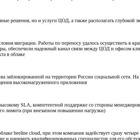
чные решения, но и услуги ЦОД, а также располагать глубокой 
ловия миграции. Работы по переносу удалось осуществить в кр
ы, обеспечили надежный канал связи между ЦОД и офисом клиен
та в облаке
ва заблокированной на территории России социальной сети. На м
мещения высоконагруженного приложения
 высокому SLA, компетентной поддержке со стороны менеджеро
ого лимита (при внезапном повышении нагрузки)
аке beeline cloud, при этом компания задействует сразу четыре
ие и нанимать квалифицированных специалистов для его обслуж