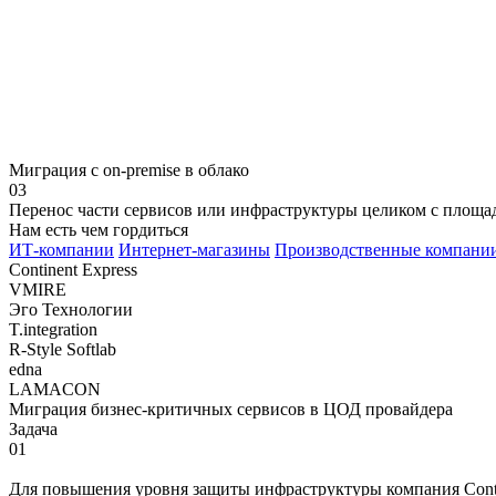
Миграция с on-premise в облако
03
Перенос части сервисов или инфраструктуры целиком с площад
Нам
есть чем гордиться
ИТ-компании
Интернет-магазины
Производственные компани
Continent Express
VMIRE
Эго Технологии
T.integration
R-Style Softlab
edna
LAMACON
Миграция бизнес-критичных сервисов в ЦОД провайдера
Задача
01
Для повышения уровня защиты инфраструктуры компания Conti