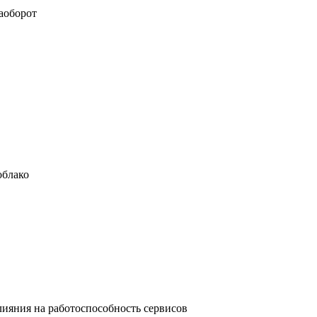
наоборот
облако
ияния на работоспособность сервисов