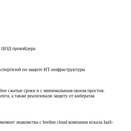
в ЦОД провайдера
экспертизой по защите ИТ-инфраструктуры
айне сжатые сроки и с минимальным окном простоя.
та, а также реализовали защиту от кибератак
омент знакомства с beeline cloud компания искала IaaS-