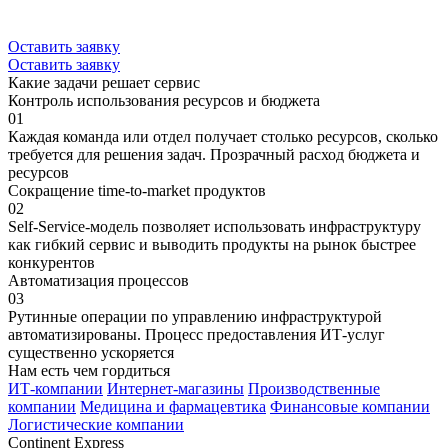
Оставить заявку
Оставить заявку
Какие
задачи
решает
сервис
Контроль использования ресурсов и бюджета
01
Каждая команда или отдел получает столько ресурсов, сколько
требуется для решения задач. Прозрачный расход бюджета и
ресурсов
Сокращение time-to-market продуктов
02
Self-Service-модель позволяет использовать инфраструктуру
как гибкий сервис и выводить продукты на рынок быстрее
конкурентов
Автоматизация процессов
03
Рутинные операции по управлению инфраструктурой
автоматизированы. Процесс предоставления ИТ-услуг
существенно ускоряется
Нам
есть чем гордиться
ИТ-компании
Интернет-магазины
Производственные
компании
Медицина и фармацевтика
Финансовые компании
Логистические компании
Continent Express