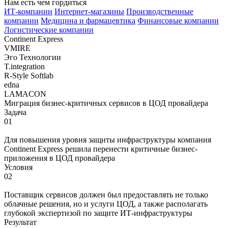
Нам
есть чем гордиться
ИТ-компании
Интернет-магазины
Производственные
компании
Медицина и фармацевтика
Финансовые компании
Логистические компании
Continent Express
VMIRE
Эго Технологии
T.integration
R-Style Softlab
edna
LAMACON
Миграция бизнес-критичных сервисов в ЦОД провайдера
Задача
01
Для повышения уровня защиты инфраструктуры компания
Continent Express решила перенести критичные бизнес-
приложения в ЦОД провайдера
Условия
02
Поставщик сервисов должен был предоставлять не только
облачные решения, но и услуги ЦОД, а также располагать
глубокой экспертизой по защите ИТ-инфраструктуры
Результат