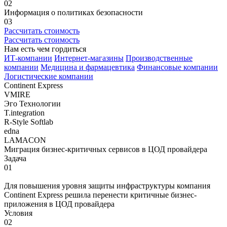
02
Информация о политиках безопасности
03
Рассчитать стоимость
Рассчитать стоимость
Нам
есть чем гордиться
ИТ-компании
Интернет-магазины
Производственные
компании
Медицина и фармацевтика
Финансовые компании
Логистические компании
Continent Express
VMIRE
Эго Технологии
T.integration
R-Style Softlab
edna
LAMACON
Миграция бизнес-критичных сервисов в ЦОД провайдера
Задача
01
Для повышения уровня защиты инфраструктуры компания
Continent Express решила перенести критичные бизнес-
приложения в ЦОД провайдера
Условия
02