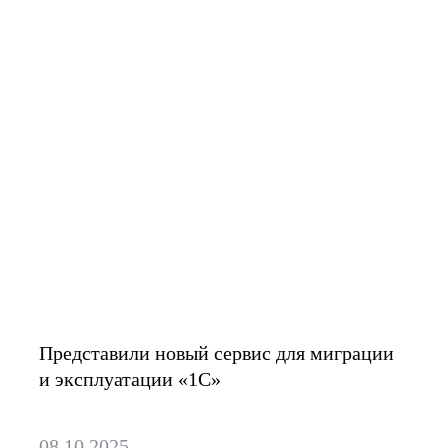
Вывели на рынок
расширенное
комплексное решение
«1С Cloud Pro»
Представили новый сервис для миграции
и эксплуатации «1С»
08.10.2025