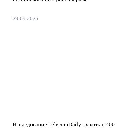
29.09.2025
Стали лидером среди
провайдеров по
удовлетворенности и
лояльности клиентов
Исследование TelecomDaily охватило 400