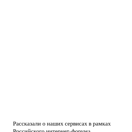
Сделали облачные
технологии, ИИ и
сервисы
кибербезопасности
доступными для малого
бизнеса
Рассказали о наших сервисах в рамках
Российского интернет-форума