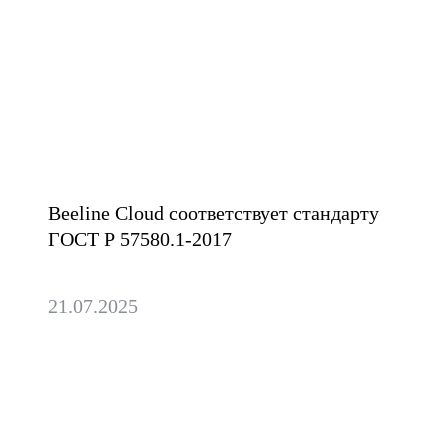
Получили высшую
оценку по безопасности
для финсектора
Beeline Cloud соответствует стандарту
ГОСТ Р 57580.1-2017
21.07.2025