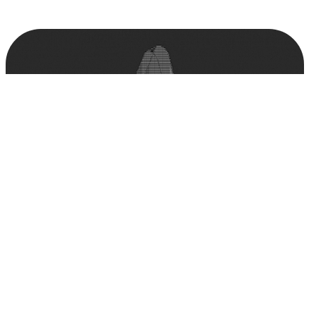
Андрей Зотов возглавит
облачный бизнес
Билайна