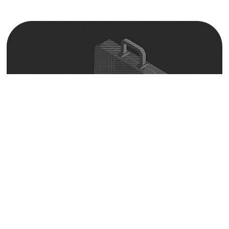
Приняли участие в
конференции Kuban
Cybersecurity