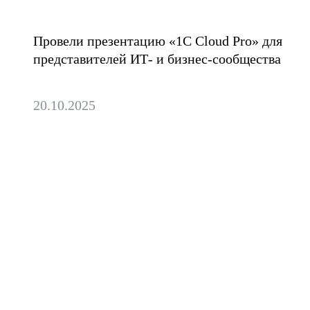
«1С» в облаке
Провели презентацию «1C Cloud Pro» для
представителей ИТ- и бизнес-сообщества
20.10.2025
Инфобез — это не
запреты, а возможность