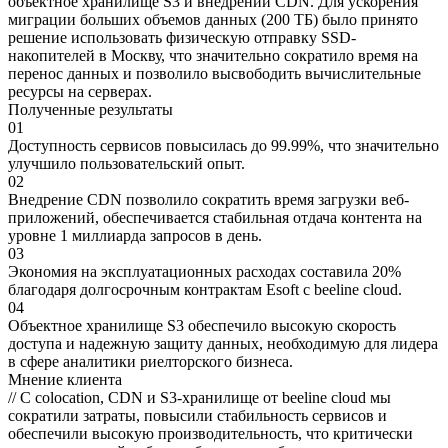
объектное хранилище S3 и внедрении CDN. Для ускорения
миграции больших объемов данных (200 ТБ) было принято
решение использовать физическую отправку SSD-
накопителей в Москву, что значительно сократило время на
перенос данных и позволило высвободить вычислительные
ресурсы на серверах.
Полученные результаты
01
Доступность сервисов повысилась до 99.99%, что значительно
улучшило пользовательский опыт.
02
Внедрение CDN позволило сократить время загрузки веб-
приложений, обеспечивается стабильная отдача контента на
уровне 1 миллиарда запросов в день.
03
Экономия на эксплуатационных расходах составила 20%
благодаря долгосрочным контрактам Esoft с beeline cloud.
04
Объектное хранилище S3 обеспечило высокую скорость
доступа и надежную защиту данных, необходимую для лидера
в сфере аналитики риелторского бизнеса.
Мнение клиента
//
С colocation, CDN и S3-хранилище от beeline cloud мы
сократили затраты, повысили стабильность сервисов и
обеспечили высокую производительность, что критически