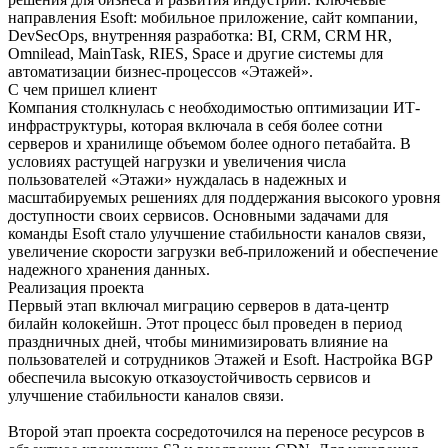
направления Esoft: мобильное приложение, сайт компании,
DevSecOps, внутренняя разработка: BI, CRM, CRM HR,
Omnilead, MainTask, RIES, Space и другие системы для
автоматизации бизнес-процессов «Этажей».
С чем пришел клиент
Компания столкнулась с необходимостью оптимизации ИТ-
инфраструктуры, которая включала в себя более сотни
серверов и хранилище объемом более одного петабайта. В
условиях растущей нагрузки и увеличения числа
пользователей «Этажи» нуждалась в надежных и
масштабируемых решениях для поддержания высокого уровня
доступности своих сервисов. Основными задачами для
команды Esoft стало улучшение стабильности каналов связи,
увеличение скорости загрузки веб-приложений и обеспечение
надежного хранения данных.
Реализация проекта
Первый этап включал миграцию серверов в дата-центр
билайн колокейшн. Этот процесс был проведен в период
праздничных дней, чтобы минимизировать влияние на
пользователей и сотрудников Этажей и Esoft. Настройка BGP
обеспечила высокую отказоустойчивость сервисов и
улучшение стабильности каналов связи.
Второй этап проекта сосредоточился на переносе ресурсов в