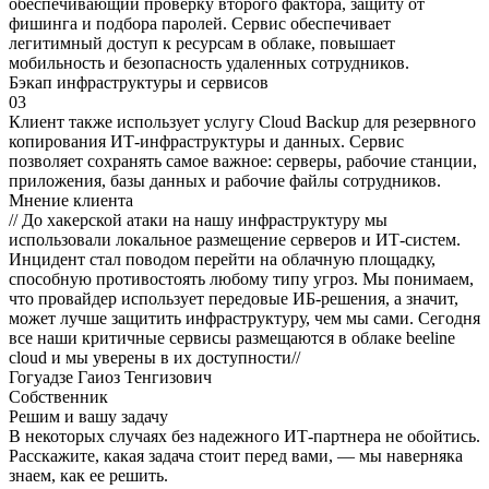
обеспечивающий проверку второго фактора, защиту от
фишинга и подбора паролей. Сервис обеспечивает
легитимный доступ к ресурсам в облаке, повышает
мобильность и безопасность удаленных сотрудников.
Бэкап инфраструктуры и сервисов
03
Клиент также использует услугу Cloud Backup для резервного
копирования ИТ-инфраструктуры и данных. Сервис
позволяет сохранять самое важное: серверы, рабочие станции,
приложения, базы данных и рабочие файлы сотрудников.
Мнение клиента
//
До хакерской атаки на нашу инфраструктуру мы
использовали локальное размещение серверов и ИТ-систем.
Инцидент стал поводом перейти на облачную площадку,
способную противостоять любому типу угроз. Мы понимаем,
что провайдер использует передовые ИБ-решения, а значит,
может лучше защитить инфраструктуру, чем мы сами. Сегодня
все наши критичные сервисы размещаются в облаке beeline
cloud и мы уверены в их доступности
//
Гогуадзе Гаиоз Тенгизович
Собственник
Решим и вашу задачу
В некоторых случаях без надежного ИТ-партнера не обойтись.
Расскажите, какая задача стоит перед вами, — мы наверняка
знаем, как ее решить.