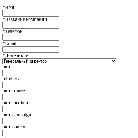
*
Имя
*
Название компании
*
Телефон
*
Email
*
Должность
utm
mindbox
utm_source
utm_medium
utm_campaign
utm_content