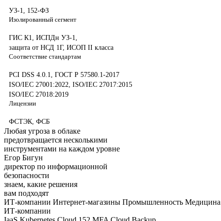
УЗ-1, 152-ФЗ
Изолированный сегмент
ГИС К1, ИСПДн УЗ-1,
защита от НСД 1Г, ИСОП II класса
Соответствие стандартам
PCI DSS 4.0.1, ГОСТ Р 57580.1-2017
ISO/IEC 27001:2022, ISO/IEC 27017:2015
ISO/IEC 27018:2019
Лицензии
ФСТЭК, ФСБ
Любая угроза в облаке
предотвращается несколькими
инструментами на каждом
уровне
Егор Бигун
директор по информационной
безопасности
знаем,
какие
решения
вам подходят
ИТ-компании
Интернет-магазины
Промышленность
Медицина 
ИТ-компании
IaaS
Kubernetes
Cloud 152
MFA
Cloud Backup